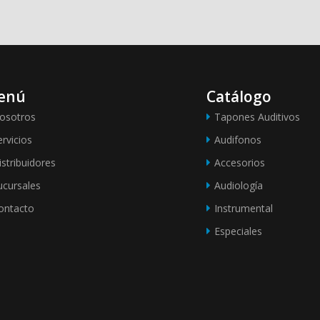
enú
Catálogo
osotros
Tapones Auditivos
ervicios
Audifonos
istribuidores
Accesorios
ucursales
Audiología
ontacto
Instrumental
Especiales