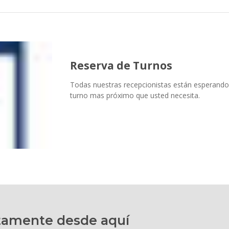
Enviando formulario
Reserva de Turnos
Por favor espere...
Todas nuestras recepcionistas están esperando
turno mas próximo que usted necesita.
ectamente desde aquí