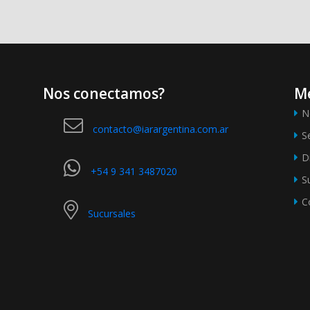
Nos conectamos?
M
N
contacto@iarargentina.com.ar
S
D
+54 9 341 3487020
S
C
Sucursales