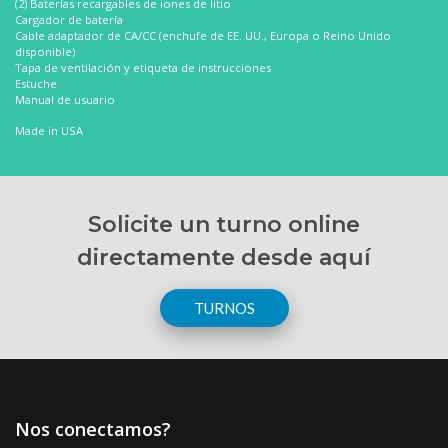
(2) Baterías recargables de iones de litio
Cargador de batería
Enviando formulario
Cable adaptador de CA/CC (enchufe de EE. UU., Europa o Reino Unido
disponible)
Por favor espere...
Tapa de ventilación y etiqueta de instrucciones
Estuche
Manual de usuario
Made in USA
Solicite un turno online
directamente desde aquí
TURNOS
Nos conectamos?