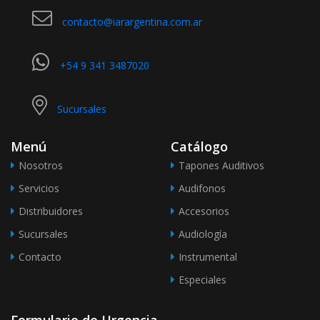
contacto@iarargentina.com.ar
+54 9 341 3487020
Sucursales
Menú
Catálogo
Nosotros
Tapones Auditivos
Servicios
Audifonos
Distribuidores
Accesorios
Sucursales
Audiología
Contacto
Instrumental
Especiales