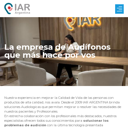
La empresa de Audífonos
que más hace por vos
Nuestra experiencia en mejorar la Calidad de Vida de las personas con
productos de alta calidad, nos avala. Desde el 2009 IAR ARGENTINA brinda
soluciones Audiologicas que permitan mejorar o resolver las necesidades de
nuestros pacientes y Profesionales.
En estrecha colaboración con los profesionales más destacados, nuestros
especialistas ofrecen todos sus conocimientos para
solucionar los
problemas de audición
con la última tecnología presentada